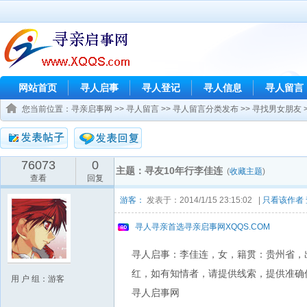
网站首页
寻人启事
寻人登记
寻人信息
寻人留言
您当前位置：
寻亲启事网
>>
寻人留言
>>
寻人留言分类发布
>>
寻找男女朋友
76073
0
主题：寻友10年行李佳连
(
收藏主题
)
查看
回复
游客：
发表于：2014/1/15 23:15:02 |
只看该作者
寻人寻亲首选寻亲启事网XQQS.COM
寻人启事：李佳连，女，籍贯：贵州省，出
红，如有知情者，请提供线索，提供准确信息者酬金：
用 户 组：游客
寻人启事网