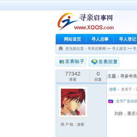
网站首页
寻人启事
寻人登记
您当前位置：
寻亲启事网
>>
寻人留言
>>
寻
77342
0
主题：寻多年
查看
回复
游客：
发表于：201
文字广告位
刘静，重庆
用 户 组：游客