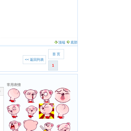
顶端
底部
首 页
<< 返回列表
1
常用表情