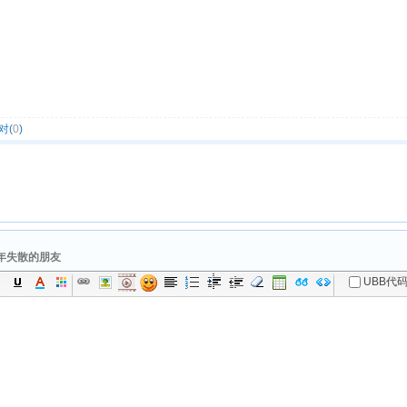
对(
0
)
年失散的朋友