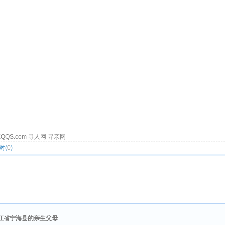
QQS.com 寻人网 寻亲网
对(
0
)
江省宁海县的亲生父母