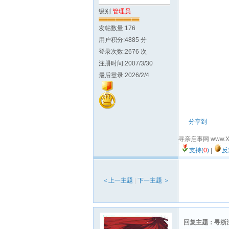
级别:
管理员
发帖数量:176
用户积分:4885 分
登录次数:2676 次
注册时间:2007/3/30
最后登录:2026/2/4
分享到
寻亲启事网 www.X
支持(
0
)
|
反
＜上一主题
|
下一主题 ＞
回复主题：寻浙