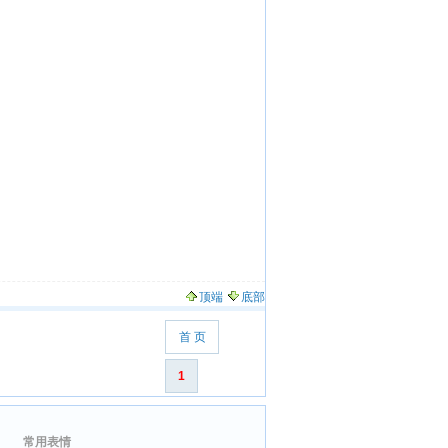
顶端
底部
首 页
1
常用表情