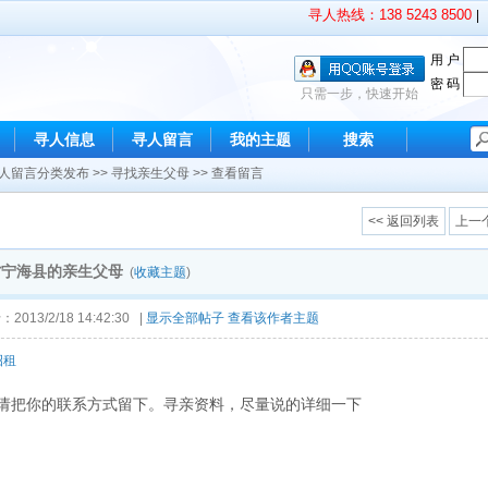
寻人热线：138 5243 8500
|
用 户
密 码
只需一步，快速开始
寻人信息
寻人留言
我的主题
搜索
人留言分类发布
>>
寻找亲生父母
>> 查看留言
<< 返回列表
上一
省宁海县的亲生父母
(
收藏主题
)
013/2/18 14:42:30 |
显示全部帖子
查看该作者主题
招租
请把你的联系方式留下。寻亲资料，尽量说的详细一下