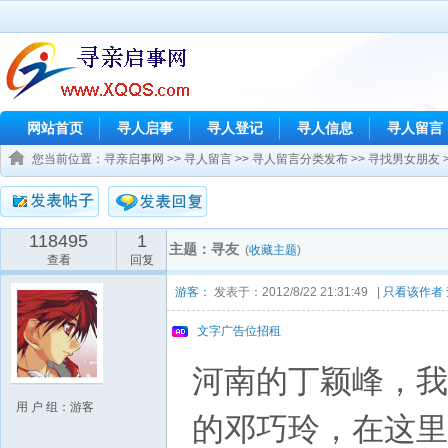
网站首页
寻人启事
寻人登记
寻人信息
寻人留言
您当前位置：
寻亲启事网
>>
寻人留言
>>
寻人留言分类发布
>>
寻找男女朋友
118495
1
主题：寻友
(
收藏主题
)
查看
回复
游客：
发表于：2012/8/22 21:31:49 |
只看该作者
文字广告位招租
河南的丁颖峰，我
用 户 组：游客
的邓巧玲，在这里