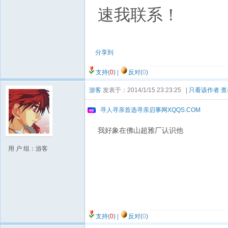
速我联系！
分享到
支持(
0
)
|
反对(
0
)
游客
发表于：2014/1/15 23:23:25 |
只看该作者
查
寻人寻亲首选寻亲启事网XQQS.COM
我好象在佛山超雅厂认识他
用 户 组：游客
支持(
0
)
|
反对(
0
)