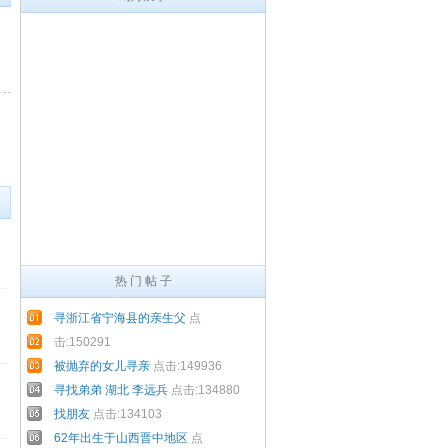
热 门 帖 子
寻浙江省宁海县的亲生父
点
击:150291
被抛弃的女儿寻亲
点击:149936
寻找弟弟 湖北 李远兵
点击:134880
找朋友
点击:134103
62年出生于山西晋中地区
点