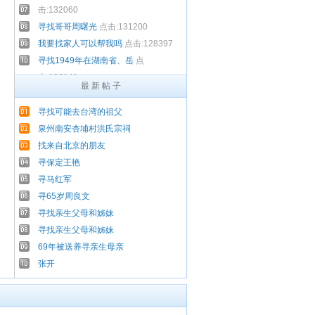
击:132060
寻找哥哥周曙光
点击:131200
我要找家人可以帮我吗
点击:128397
寻找1949年在湖南省、岳
点
击:126141
最 新 帖 子
寻找河北的亲生母亲
点击:125721
河北石家庄志愿者提供乞
点
寻找可能去台湾的祖父
击:121395
泉州南安杏埔村洪氏宗祠
找来自北京的朋友
寻保定王艳
寻马红军
寻65岁周良文
寻找亲生父母和姊妹
寻找亲生父母和姊妹
69年被送养寻亲生母亲
张开