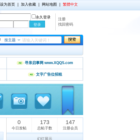
设为首页
|
加入收藏
|
网站地图
|
繁體中文
永久登录
注册
找回密码
按主题
寻亲启事网 www.XQQS.com
文字广告位招租
0
173
147
今日发帖
总帖子数
注册会员
幻灯展示