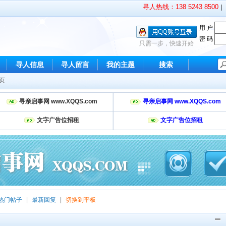
寻人热线：138 5243 8500
|
用 户
密 码
只需一步，快速开始
寻人信息
寻人留言
我的主题
搜索
首页
寻亲启事网 www.XQQS.com
寻亲启事网 www.XQQS.com
文字广告位招租
文字广告位招租
热门帖子
|
最新回复
|
切换到平板