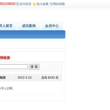
2438500
设为首页
加入收藏
网站地图
寻人留言
成功案例
会员中心
情链接
链接
2012-3-12
点击
8242
次
布寻人启事。