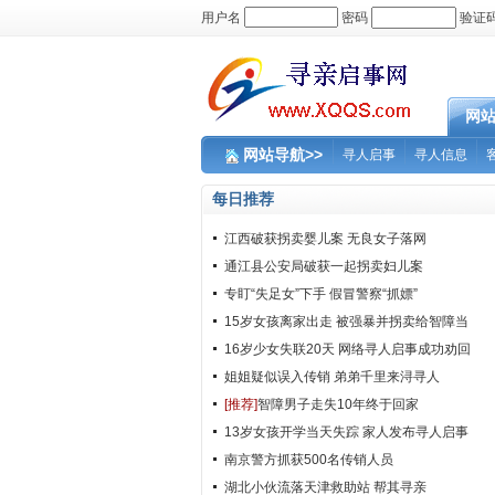
用户名
密码
验证
网
网站导航>>
寻人启事
寻人信息
每日推荐
江西破获拐卖婴儿案 无良女子落网
通江县公安局破获一起拐卖妇儿案
专盯“失足女”下手 假冒警察“抓嫖”
15岁女孩离家出走 被强暴并拐卖给智障当
16岁少女失联20天 网络寻人启事成功劝回
姐姐疑似误入传销 弟弟千里来浔寻人
[推荐]
智障男子走失10年终于回家
13岁女孩开学当天失踪 家人发布寻人启事
南京警方抓获500名传销人员
湖北小伙流落天津救助站 帮其寻亲