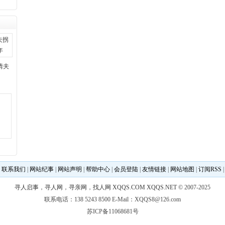
情夫
联系我们
|
网站纪事
|
网站声明
|
帮助中心
|
会员登陆
|
友情链接
|
网站地图
|
订阅RSS
|
寻人启事
，
寻人网
，
寻亲网
，
找人网
XQQS.COM
XQQS.NET
© 2007-2025
联系电话：138 5243 8500 E-Mail：XQQS8@126.com
苏ICP备11068681号